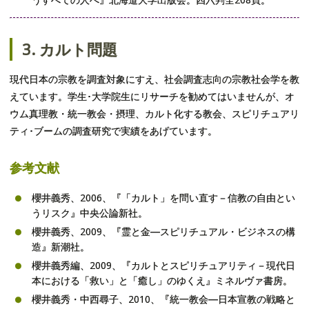
3. カルト問題
現代日本の宗教を調査対象にすえ、社会調査志向の宗教社会学を教
えています。学生･大学院生にリサーチを勧めてはいませんが、オ
ウム真理教・統一教会・摂理、カルト化する教会、スピリチュアリ
ティ･ブームの調査研究で実績をあげています。
参考文献
櫻井義秀、2006、『「カルト」を問い直す－信教の自由とい
うリスク』中央公論新社。
櫻井義秀、2009、『霊と金―スピリチュアル・ビジネスの構
造』新潮社。
櫻井義秀編、2009、『カルトとスピリチュアリティ－現代日
本における「救い」と「癒し」のゆくえ』ミネルヴァ書房。
櫻井義秀・中西尋子、2010、『統一教会―日本宣教の戦略と