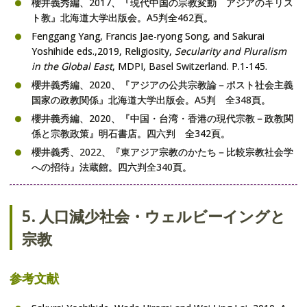
櫻井義秀編、2017、『現代中国の宗教変動 アジアのキリス
ト教』北海道大学出版会。A5判全462頁。
Fenggang Yang, Francis Jae-ryong Song, and Sakurai
Yoshihide eds.,2019, Religiosity,
Secularity and Pluralism
in the Global East
, MDPI, Basel Switzerland. P.1-145.
櫻井義秀編、2020、『アジアの公共宗教論－ポスト社会主義
国家の政教関係』北海道大学出版会。A5判 全348頁。
櫻井義秀編、2020、『中国・台湾・香港の現代宗教－政教関
係と宗教政策』明石書店。四六判 全342頁。
櫻井義秀、2022、『東アジア宗教のかたち－比較宗教社会学
への招待』法蔵館。四六判全340頁。
5. 人口減少社会・ウェルビーイングと
宗教
参考文献