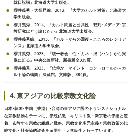
韓日祝福』北海道大学出版会。
櫻井義秀・大畑昇編、2012、『大学のカルト対策』北海道大
学出版会。
櫻井義秀、2014、『カルト問題と公共性－裁判･メディア･宗
教研究はどう論じたか』北海道大学出版会。
櫻井義秀編、2015、『カルトからの回復－こころのレジリア
ンス』北海道大学出版会。
櫻井義秀、2023、『統一教会－性・カネ・恨（ハン）から実
像に迫る』中央公論新社。新書版全339頁。
櫻井義秀、2023、『信仰か マインド・コントロールか－カ
ルト論の構図』法藏館。文庫版、384頁。
4. 東アジアの比較宗教文化論
日本･韓国･中国（香港）･台湾の東アジア圏のトランスナショナル
な宗教移動をテーマに、伝統仏教・キリスト教・新宗教の伝播と定
着、布教する宗教の組織と戦略、宗教文化多元主義と宗教政策の比
較文化・社会論的調査を留学生・大学院生と行っています。