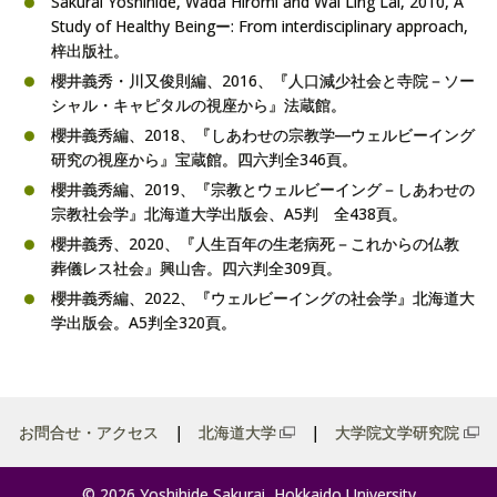
Sakurai Yoshihide, Wada Hiromi and Wai Ling Lai, 2010, A
Study of Healthy Beingー: From interdisciplinary approach,
梓出版社。
櫻井義秀・川又俊則編、2016、『人口減少社会と寺院－ソー
シャル・キャピタルの視座から』法蔵館。
櫻井義秀編、2018、『しあわせの宗教学―ウェルビーイング
研究の視座から』宝蔵館。四六判全346頁。
櫻井義秀編、2019、『宗教とウェルビーイング－しあわせの
宗教社会学』北海道大学出版会、A5判 全438頁。
櫻井義秀、2020、『人生百年の生老病死－これからの仏教
葬儀レス社会』興山舎。四六判全309頁。
櫻井義秀編、2022、『ウェルビーイングの社会学』北海道大
学出版会。A5判全320頁。
お問合せ・アクセス
北海道大学
大学院文学研究院
© 2026 Yoshihide Sakurai, Hokkaido University