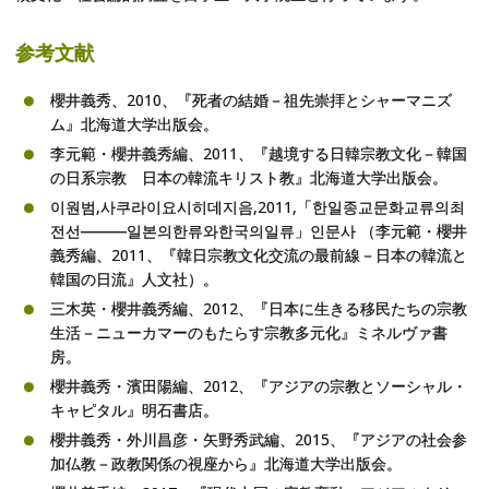
参考文献
櫻井義秀、2010、『死者の結婚－祖先崇拝とシャーマニズ
ム』北海道大学出版会。
李元範・櫻井義秀編、2011、『越境する日韓宗教文化－韓国
の日系宗教 日本の韓流キリスト教』北海道大学出版会。
이원범,사쿠라이요시히데지음,2011,「한일종교문화교류의최
전선―――일본의한류와한국의일류」인문사 （李元範・櫻井
義秀編、2011、『韓日宗教文化交流の最前線－日本の韓流と
韓国の日流』人文社）。
三木英・櫻井義秀編、2012、『日本に生きる移民たちの宗教
生活－ニューカマーのもたらす宗教多元化』ミネルヴァ書
房。
櫻井義秀・濱田陽編、2012、『アジアの宗教とソーシャル・
キャピタル』明石書店。
櫻井義秀・外川昌彦・矢野秀武編、2015、『アジアの社会参
加仏教－政教関係の視座から』北海道大学出版会。