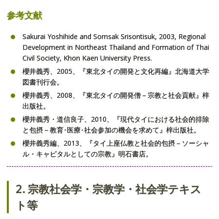
外部資金獲得経歴
参考文献
著書
Sakurai Yoshihide and Somsak Srisontisuk, 2003, Regional
Development in Northeast Thailand and Formation of Thai
学術論文
Civil Society, Khon Kaen University Press.
櫻井義秀、2005、『東北タイの開発と文化再編』北海道大学
報告書
図書刊行会。
櫻井義秀、2008、『東北タイの開発僧－宗教と社会貢献』梓
書評
出版社。
口頭発表
櫻井義秀・道信良子、2010、『現代タイにおける社会的排除
と包摂－教育･医療･社会参加の機会を求めて』梓出版社。
評論
櫻井義秀編、2013、『タイ上座仏教と社会的包摂－ソーシャ
ル・キャピタルとしての宗教』明石書店。
2. 宗教社会学・宗教学・社会学テキス
ト等