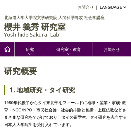
お問合せ
|
北海道大学大学院文学研究院
人間科学専攻
社会学講座
櫻井 義秀 研究室
Yoshihide Sakurai Lab.
研究
研究室・教育
お知らせ
研究概要
English: Research
Chinese: 研究内容
メンバー
1. 地域研究・タイ研究
Korean: 연구내용
学位論文要旨
1980年代後半からタイ東北部をフィールドに地域・産業・家族･教
育・NGO/NPO・市民社会論・社会的排除と包摂・上座仏教などさ
Thai: ขอบข่ายการวิจัย
修士・学士論文
まざまな研究をてがけており、タイの留学生、タイ研究を志向する
日本人大学院生を受け入れています。