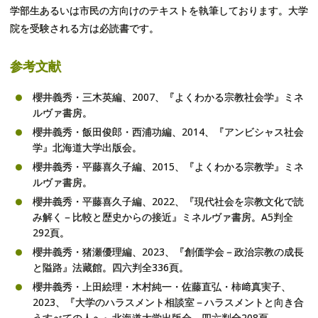
学部生あるいは市民の方向けのテキストを執筆しております。大学
院を受験される方は必読書です。
参考文献
櫻井義秀・三木英編、2007、『よくわかる宗教社会学』ミネ
ルヴァ書房。
櫻井義秀・飯田俊郎・西浦功編、2014、『アンビシャス社会
学』北海道大学出版会。
櫻井義秀・平藤喜久子編、2015、『よくわかる宗教学』ミネ
ルヴァ書房。
櫻井義秀・平藤喜久子編、2022、『現代社会を宗教文化で読
み解く－比較と歴史からの接近』ミネルヴァ書房。A5判全
292頁。
櫻井義秀・猪瀬優理編、2023、『創価学会－政治宗教の成長
と隘路』法藏館。四六判全336頁。
櫻井義秀・上田絵理・木村純一・佐藤直弘・柿﨑真実子、
2023、『大学のハラスメント相談室－ハラスメントと向き合
うすべての人へ』北海道大学出版会。四六判全208頁。