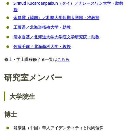
Sirinud Kucaroenpaibun（タイ）／ナレースワン大学・助教
授
金昌震（韓国）／札幌大学短期大学部・准教授
工藤遥／北海道拓殖大学・助教
清水香基／北海道大学大学院文学研究院・助教
佐藤千歳／北海商科大学・教授
修士・学士課程修了者一覧は
こちら
研究室メンバー
大学院生
博士
翁康健（中国）華人アイデンティティと民間信仰