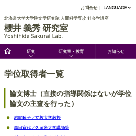
お問合せ
|
北海道大学大学院文学研究院
人間科学専攻
社会学講座
櫻井 義秀 研究室
Yoshihide Sakurai Lab.
研究
研究室・教育
お知らせ
学位取得者一覧
English: Research
Chinese: 研究内容
メンバー
論文博士（直接の指導関係はないが学位
論文の主査を行った）
Korean: 연구내용
学位論文要旨
Thai: ขอบข่ายการวิจัย
修士・学士論文
岩間暁子／立教大学教授
黒田宣代／久留米大学講師等