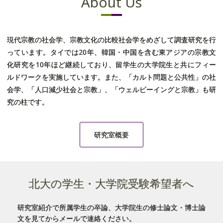
About Us
外部資金獲得経歴
著書
現代宗教の社会学、宗教文化の比較社会学をめざして調査研究を行
っています。タイでは20年、韓国・中国を含む東アジアの宗教文
学術論文
化研究を10年ほど継続しており、留学生の大学院生と共にフィー
報告書
ルドワークを実施しています。また、「カルト問題と公共性」の社
会学、「人口減少社会と宗教」、「ウェルビーイングと宗教」も研
書評
究の柱です。
口頭発表
研究室概要
評論
北大の学生・大学院受験希望者へ
研究室紹介で所属学生の卒論、大学院生の修士論文・博士論
文を見てからメールで連絡ください。