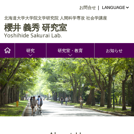
お問合せ
|
北海道大学大学院文学研究院
人間科学専攻
社会学講座
櫻井 義秀 研究室
Yoshihide Sakurai Lab.
研究
研究室・教育
お知らせ
English: Research
Chinese: 研究内容
メンバー
Korean: 연구내용
学位論文要旨
Thai: ขอบข่ายการวิจัย
修士・学士論文